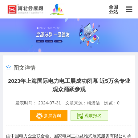
全国
分站
主站
北京站
上海站
广东站
重庆站
天津站
江苏站
浙江站
安徽站
福建站
山东站
山西站
河南站
河北站
黑龙江站
湖北站
湖南站
云南站
宁夏站
青海站
贵州站
辽宁站
吉林站
甘肃站
江西站
陕西站
广西站
海南站
西藏站
图文详情
新疆站
四川站
内蒙古站
香港站
澳门站
台湾站
2023年上海国际电力电工展成功闭幕 近5万名专业
观众踊跃参观
发表时间： 2024-07-31
文章来源：梅澳佶
浏览：
0
参展咨询
观展报名
由中国电力企业联合会、国家电网主办及雅式展览服务有限公司承